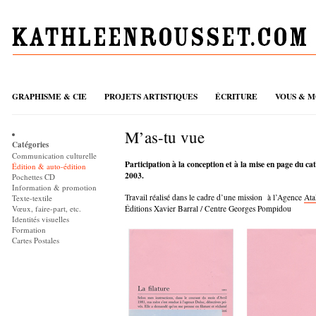
GRAPHISME & CIE
PROJETS ARTISTIQUES
ÉCRITURE
VOUS & M
M’as-tu vue
Catégories
Communication culturelle
Participation à la conception et à la mise en page du cat
Édition & auto-édition
2003.
Pochettes CD
Information & promotion
Travail réalisé dans le cadre d’une mission à l’Agence
Ata
Texte-textile
Vœux, faire-part, etc.
Éditions Xavier Barral / Centre Georges Pompidou
Identités visuelles
Formation
Cartes Postales