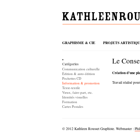
GRAPHISME & CIE
PROJETS ARTISTIQ
Le Consei
Catégories
Communication culturelle
Création d’une pla
Édition & auto-édition
Pochettes CD
Travail réalisé pou
Information & promotion
Texte-textile
Vœux, faire-part, etc.
Identités visuelles
Formation
Cartes Postales
© 2012 Kathleen Rousset Graphiste. Webmaster :
Phi