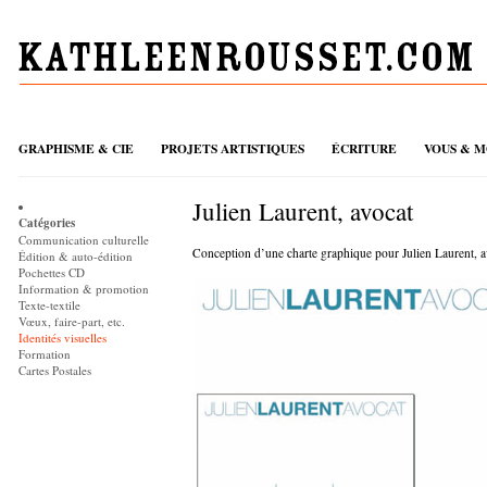
GRAPHISME & CIE
PROJETS ARTISTIQUES
ÉCRITURE
VOUS & M
Julien Laurent, avocat
Catégories
Communication culturelle
Conception d’une charte graphique pour Julien Laurent, a
Édition & auto-édition
Pochettes CD
Information & promotion
Texte-textile
Vœux, faire-part, etc.
Identités visuelles
Formation
Cartes Postales