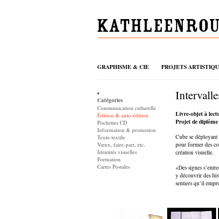
GRAPHISME & CIE
PROJETS ARTISTIQ
Intervalle
Catégories
Communication culturelle
Livre-objet à lect
Édition & auto-édition
Projet de diplôme
Pochettes CD
Information & promotion
Cube se déployant s
Texte-textile
Vœux, faire-part, etc.
pour former des com
Identités visuelles
création visuelle.
Formation
Cartes Postales
«Des signes s’entr
y découvrir des hist
sentiers qu’il empr