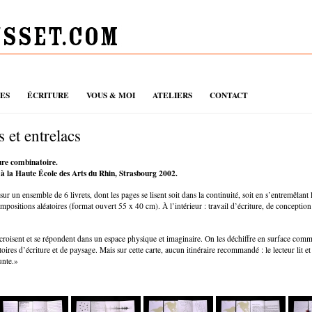
UES
ÉCRITURE
VOUS & MOI
ATELIERS
CONTACT
s et entrelacs
ure combinatoire.
 à la Haute École des Arts du Rhin, Strasbourg 2002.
ur un ensemble de 6 livrets, dont les pages se lisent soit dans la continuité, soit en s’entremêlant 
positions aléatoires (format ouvert 55 x 40 cm). À l’intérieur : travail d’écriture, de conceptio
ecroisent et se répondent dans un espace physique et imaginaire. On les déchiffre en surface co
oires d’écriture et de paysage. Mais sur cette carte, aucun itinéraire recommandé : le lecteur lit et
unte.»