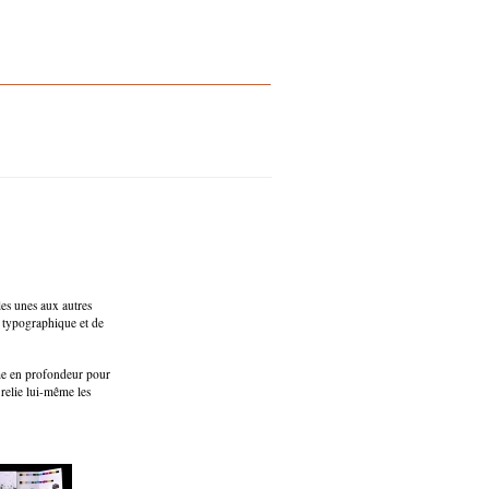
les unes aux autres
n typographique et de
mme en profondeur pour
 relie lui-même les