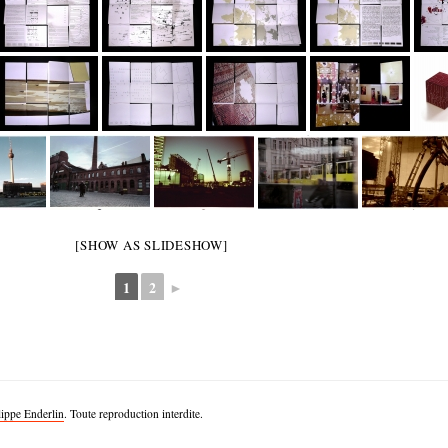
[SHOW AS SLIDESHOW]
1
2
►
lippe Enderlin
. Toute reproduction interdite.