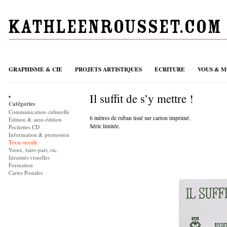
GRAPHISME & CIE
PROJETS ARTISTIQUES
ÉCRITURE
VOUS & M
Il suffit de s’y mettre !
Catégories
Communication culturelle
6 mètres de ruban tissé sur carton imprimé.
Édition & auto-édition
Série limitée.
Pochettes CD
Information & promotion
Texte-textile
Vœux, faire-part, etc.
Identités visuelles
Formation
Cartes Postales