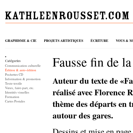
GRAPHISME & CIE
PROJETS ARTISTIQUES
ÉCRITURE
VOUS & M
Fausse fin de la
Catégories
Communication culturelle
Édition & auto-édition
Pochettes CD
Auteur du texte de «Faus
Information & promotion
Texte-textile
Vœux, faire-part, etc.
réalisé avec Florence R
Identités visuelles
Formation
thème des départs en t
Cartes Postales
autour des gares.
Dessins et mise en page