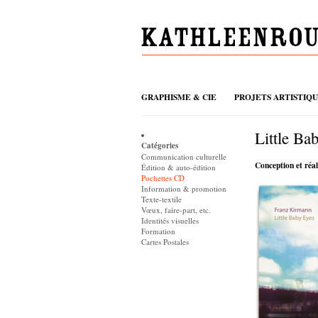
GRAPHISME & CIE
PROJETS ARTISTIQ
Little Ba
Catégories
Communication culturelle
Conception et réa
Édition & auto-édition
Pochettes CD
Information & promotion
Texte-textile
Vœux, faire-part, etc.
Identités visuelles
Formation
Cartes Postales