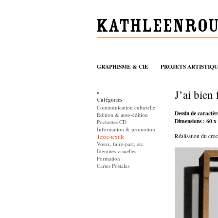
GRAPHISME & CIE
PROJETS ARTISTIQ
J’ai bien 
Catégories
Communication culturelle
Dessin de caractèr
Édition & auto-édition
Dimensions : 60 x
Pochettes CD
Information & promotion
Réalisation du cr
Texte-textile
Vœux, faire-part, etc.
Identités visuelles
Formation
Cartes Postales