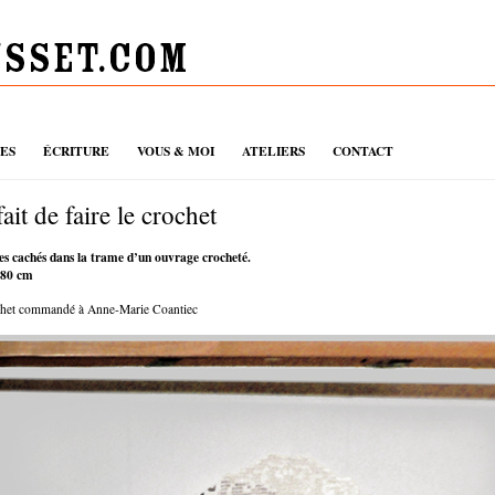
UES
ÉCRITURE
VOUS & MOI
ATELIERS
CONTACT
fait de faire le crochet
es cachés dans la trame d’un ouvrage crocheté.
 80 cm
ochet commandé à Anne-Marie Coantiec