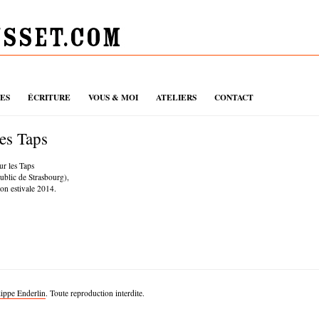
UES
ÉCRITURE
VOUS & MOI
ATELIERS
CONTACT
des Taps
ur les Taps
public de Strasbourg),
son estivale 2014.
lippe Enderlin
. Toute reproduction interdite.