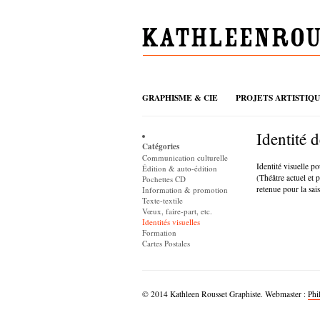
GRAPHISME & CIE
PROJETS ARTISTIQ
Identité 
Catégories
Communication culturelle
Identité visuelle po
Édition & auto-édition
(Théâtre actuel et 
Pochettes CD
retenue pour la sai
Information & promotion
Texte-textile
Vœux, faire-part, etc.
Identités visuelles
Formation
Cartes Postales
© 2014 Kathleen Rousset Graphiste. Webmaster :
Phi