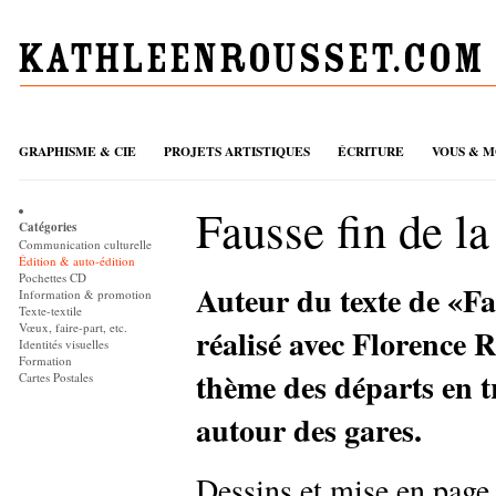
GRAPHISME & CIE
PROJETS ARTISTIQUES
ÉCRITURE
VOUS & M
Fausse fin de la
Catégories
Communication culturelle
Édition & auto-édition
Pochettes CD
Auteur du texte de «Faus
Information & promotion
Texte-textile
Vœux, faire-part, etc.
réalisé avec Florence R
Identités visuelles
Formation
thème des départs en t
Cartes Postales
autour des gares.
Dessins et mise en page